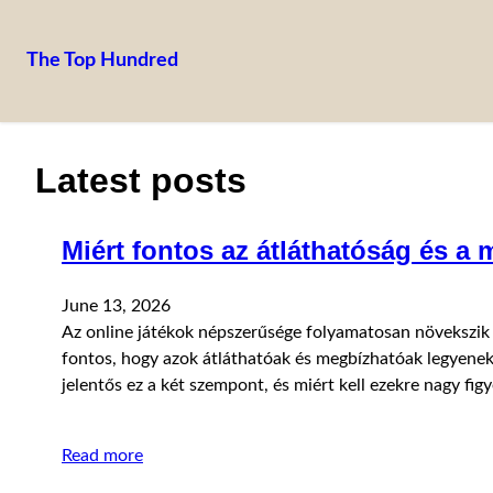
The Top Hundred
Skip
to
content
Latest posts
Miért fontos az átláthatóság és a 
June 13, 2026
Az online játékok népszerűsége folyamatosan növekszik 
fontos, hogy azok átláthatóak és megbízhatóak legyenek,
jelentős ez a két szempont, és miért kell ezekre nagy fig
Read more