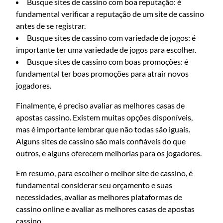
Busque sites de cassino com boa reputação: é
fundamental verificar a reputação de um site de cassino
antes de se registrar.
Busque sites de cassino com variedade de jogos: é
importante ter uma variedade de jogos para escolher.
Busque sites de cassino com boas promoções: é
fundamental ter boas promoções para atrair novos
jogadores.
Finalmente, é preciso avaliar as melhores casas de
apostas cassino. Existem muitas opções disponíveis,
mas é importante lembrar que não todas são iguais.
Alguns sites de cassino são mais confiáveis do que
outros, e alguns oferecem melhorias para os jogadores.
Em resumo, para escolher o melhor site de cassino, é
fundamental considerar seu orçamento e suas
necessidades, avaliar as melhores plataformas de
cassino online e avaliar as melhores casas de apostas
cassino.