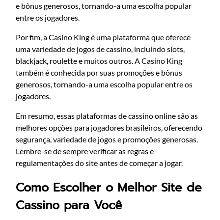
e bônus generosos, tornando-a uma escolha popular
entre os jogadores.
Por fim, a Casino King é uma plataforma que oferece
uma variedade de jogos de cassino, incluindo slots,
blackjack, roulette e muitos outros. A Casino King
também é conhecida por suas promoções e bônus
generosos, tornando-a uma escolha popular entre os
jogadores.
Em resumo, essas plataformas de cassino online são as
melhores opções para jogadores brasileiros, oferecendo
segurança, variedade de jogos e promoções generosas.
Lembre-se de sempre verificar as regras e
regulamentações do site antes de começar a jogar.
Como Escolher o Melhor Site de
Cassino para Você